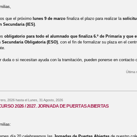
ilias,
os que el próximo
lunes 9 de marzo
finaliza el plazo para realizar la
solicit
n Secundaria (IES)
.
 es
obligatorio para todo el alumnado que finaliza 6.º de Primaria y que
 Secundaria Obligatoria (ESO)
, con el fin de formalizar su plaza en el cen
te.
r duda o si necesitan ayuda con la tramitación, pueden ponerse en contacto c
Última 
re Admisión en el Instituto de Educación Secundaria (IES).
rero, 2026
hasta el
Lunes, 31 Agosto, 2026
URSO 2026 / 2027. JORNADA DE PUERTAS ABIERTAS
ilias:
ernes día 20 celebraremos las
Jornadas de Puertas Abiertas
de nuestro cole