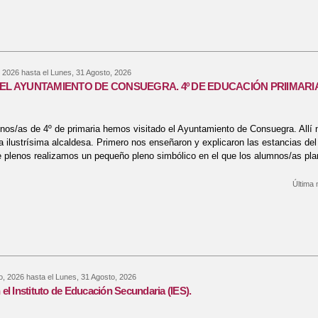
 2026
hasta el
Lunes, 31 Agosto, 2026
 EL AYUNTAMIENTO DE CONSUEGRA. 4º DE EDUCACIÓN PRIIMARI
nos/as de 4º de primaria hemos visitado el Ayuntamiento de Consuegra. Allí n
a ilustrísima alcaldesa. Primero nos enseñaron y explicaron las estancias de
e plenos realizamos un pequeño pleno simbólico en el que los alumnos/as pla
Última 
bre VISITAMOS EL AYUNTAMIENTO DE CONSUEGRA. 4º DE EDUCACIÓN 
o, 2026
hasta el
Lunes, 31 Agosto, 2026
el Instituto de Educación Secundaria (IES).