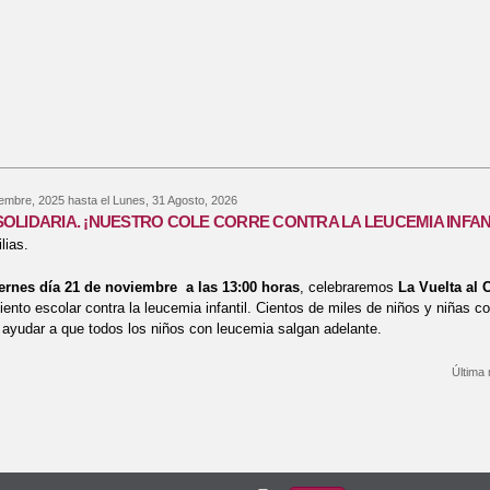
iembre, 2025
hasta el
Lunes, 31 Agosto, 2026
OLIDARIA. ¡NUESTRO COLE CORRE CONTRA LA LEUCEMIA INFAN
lias.
ernes día 21 de noviembre a las 13:00 horas
, celebraremos
La Vuelta a
nto escolar contra la leucemia infantil. Cientos de miles de niños y niñas co
a ayudar a que todos los niños con leucemia salgan adelante.
Última 
bre CARRERA SOLIDARIA. ¡NUESTRO COLE CORRE CONTRA LA LEUCEMI