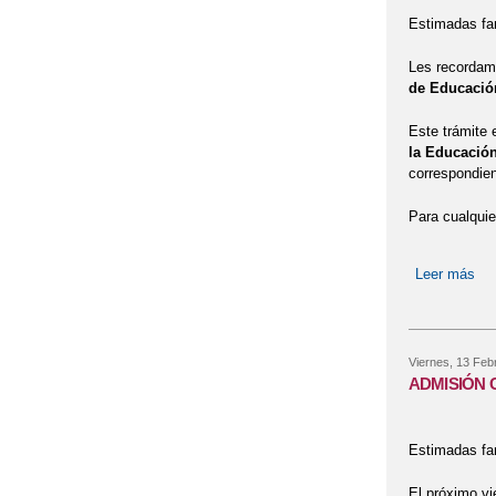
Estimadas fam
Les recordam
de Educació
Este trámite
la Educación
correspondien
Para cualquie
Leer más
sob
Viernes, 13 Feb
ADMISIÓN C
Estimadas fam
El próximo vi