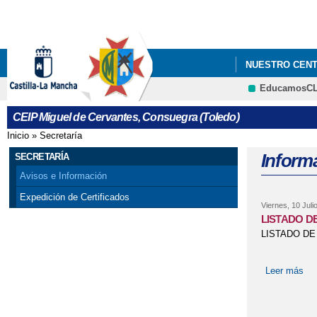
NUESTRO CEN
EducamosC
CEIP Miguel de Cervantes, Consuegra (Toledo)
Inicio
»
Secretaría
Se encuentra usted aquí
Informa
SECRETARÍA
Avisos e Información
Expedición de Certificados
Viernes, 10 Juli
LISTADO DE
LISTADO DE
Leer más
so