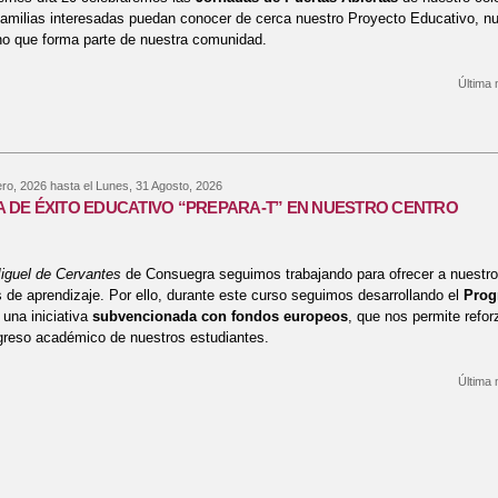
familias interesadas puedan conocer de cerca nuestro Proyecto Educativo, nue
o que forma parte de nuestra comunidad.
Última 
bre ADMISIÓN CURSO 2026 / 2027. JORNADA DE PUERTAS ABIERTAS
ero, 2026
hasta el
Lunes, 31 Agosto, 2026
DE ÉXITO EDUCATIVO “PREPARA-T” EN NUESTRO CENTRO
iguel de Cervantes
de Consuegra seguimos trabajando para ofrecer a nuestr
 de aprendizaje. Por ello, durante este curso seguimos desarrollando el
Prog
 una iniciativa
subvencionada con fondos europeos
, que nos permite refor
greso académico de nuestros estudiantes.
Última 
bre PROGRAMA DE ÉXITO EDUCATIVO “PREPARA-T” EN NUESTRO CEN