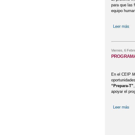
para que las 
equipo human
Leer más
so
Viernes, 6 Febr
PROGRAMA 
En el CEIP
M
oportunidades
“Prepara-T”
,
apoyar el pro
Leer más
so