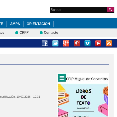
Search this site
Formulario de
búsqueda
TE
AMPA
ORIENTACIÓN
tes
CRFP
Contacto
modificación:
10/07/2026 - 10:31