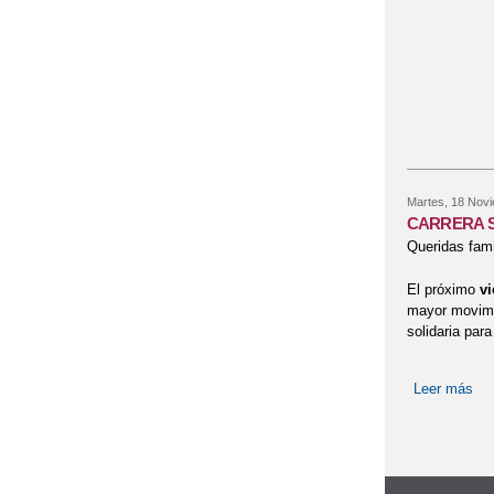
Martes, 18 Nov
CARRERA S
Queridas fami
El próximo
vi
mayor movimie
solidaria par
Leer más
so